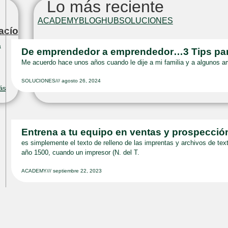
Lo más reciente
ACADEMY
BLOG
HUB
SOLUCIONES
acío
a
es simplemente el texto de relleno de las imprentas y a
De emprendedor a emprendedor…3 Tips para t
industrias desde el año 1500, cuando un impresor (N. d
Me acuerdo hace unos años cuando le dije a mi familia y a algunos 
SOLUCIONES
///
septiembre 22, 2023
SOLUCIONES
///
agosto 26, 2024
ás
Entrena a tu equipo en ventas y prospecció
es simplemente el texto de relleno de las imprentas y archivos de text
año 1500, cuando un impresor (N. del T.
ACADEMY
///
septiembre 22, 2023