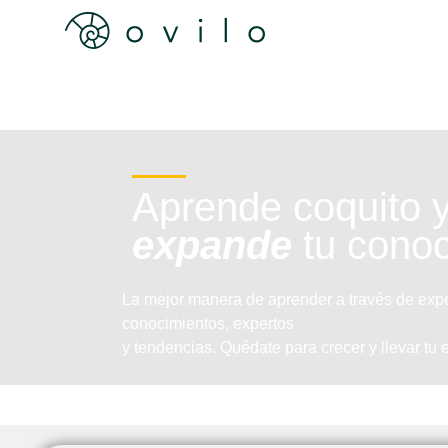
Aprende coquito 
expande
tu conoc
La mejor manera de aprender a través de expe
conocimientos, expertos
y tendencias. Quédate para crecer y llevar tu 