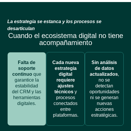
La estrategia se estanca y los procesos se
desarticulan
Cuando el ecosistema digital no tiene
acompañamiento
Falta de
Cada nueva
Sin análisis
soporte
estrategia
de datos
continuo
que
digital
actualizados
,
garantice la
requiere
no se
estabilidad
ajustes
detectan
del CRM y las
técnicos
y
oportunidades
herramientas
procesos
ni se generan
digitales.
conectados
nuevas
entre
acciones
plataformas.
estratégicas.