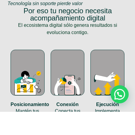
Tecnología sin soporte pierde valor
Por eso tu negocio necesita
acompañamiento digital
El ecosistema digital sólo genera resultados si
evoluciona contigo.
Posicionamiento
Conexión
Ejecución
Mantén tus
Conecta tus
Implementa
estrategias,
herramientas y
nuevas
CRM y
flujos digitales
acciones
procesos
para lograr una
estratégicas